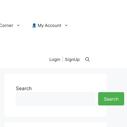
Corner
My Account
Login
|
SignUp
Search
Search