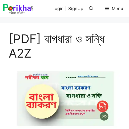
Skip
Login
|
SignUp
Menu
to
content
[PDF] বাগধারা ও সন্ধি
A2Z