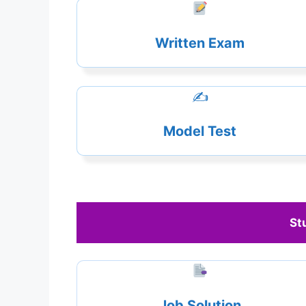
Written Exam
✍️
Model Test
St
Job Solution