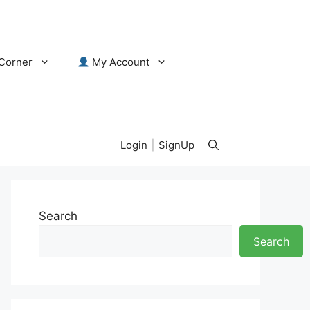
Corner
My Account
Login
|
SignUp
Search
Search