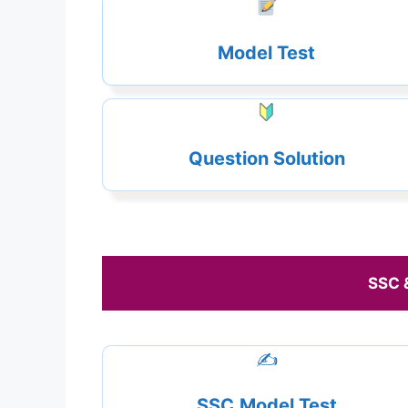
Model Test
Question Solution
SSC 
✍️
SSC
Model Test