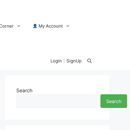
Corner
My Account
Login
|
SignUp
Search
Search