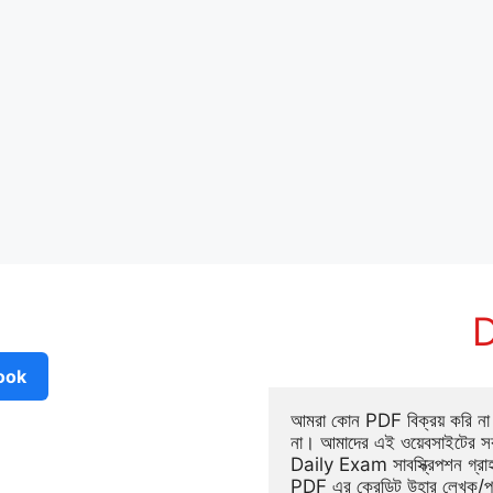
D
ook
আমরা কোন PDF বিক্রয় করি না ব
না। আমাদের এই ওয়েবসাইটের সক
Daily Exam সাবস্ক্রিপশন গ্র
PDF এর ক্রেডিট উহার লেখক/প