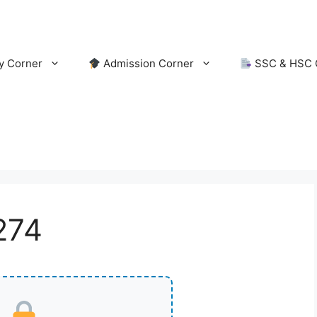
y Corner
Admission Corner
SSC & HSC 
274