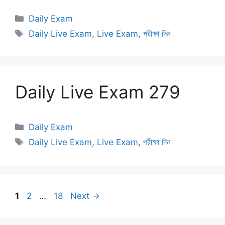
Categories
Daily Exam
Tags
Daily Live Exam
,
Live Exam
,
পরীক্ষা দিন
Daily Live Exam 279
Categories
Daily Exam
Tags
Daily Live Exam
,
Live Exam
,
পরীক্ষা দিন
Page
Page
Page
1
2
…
18
Next
→