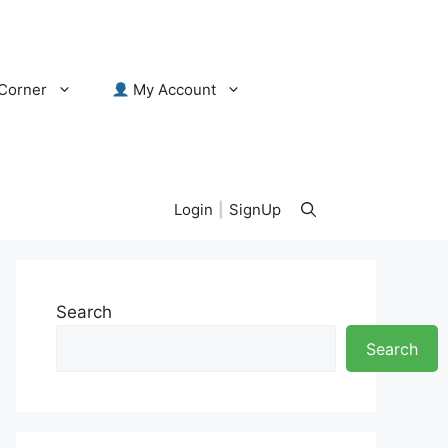
Corner
My Account
Login
|
SignUp
Search
Search