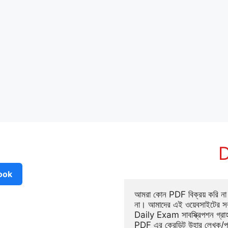
D
ook
আমরা কোন PDF বিক্রয় করি না ব
না। আমাদের এই ওয়েবসাইটের সক
Daily Exam সাবস্ক্রিপশন গ্র
PDF এর ক্রেডিট উহার লেখক/প