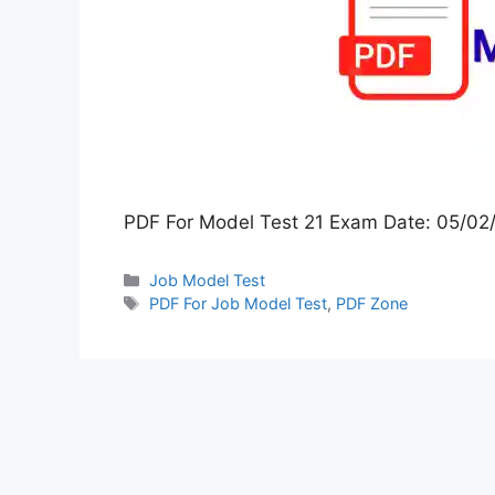
PDF For Model Test 21 Exam Date: 05/0
Categories
Job Model Test
Tags
PDF For Job Model Test
,
PDF Zone