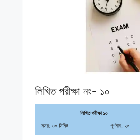
লিখিত পরীক্ষা নং- ১০
লিখিত পরীক্ষা ১০
সময়: ৩০ মিনিট                           পূর্ণমান: ২০