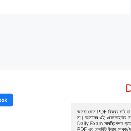
D
ook
আমরা কোন PDF বিক্রয় করি না ব
না। আমাদের এই ওয়েবসাইটের সক
Daily Exam সাবস্ক্রিপশন গ্র
PDF এর ক্রেডিট উহার লেখক/প