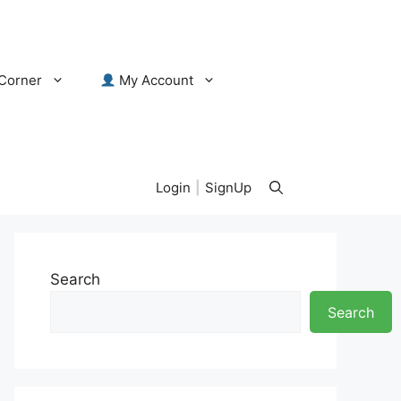
Corner
My Account
Login
|
SignUp
Search
Search