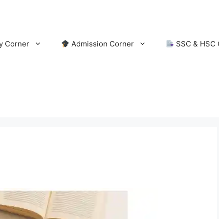
y Corner
Admission Corner
SSC & HSC 