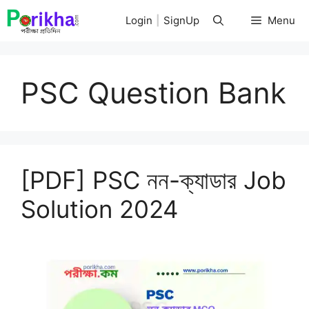
Skip
Login
|
SignUp
Menu
to
content
PSC Question Bank
[PDF] PSC নন-ক্যাডার Job
Solution 2024