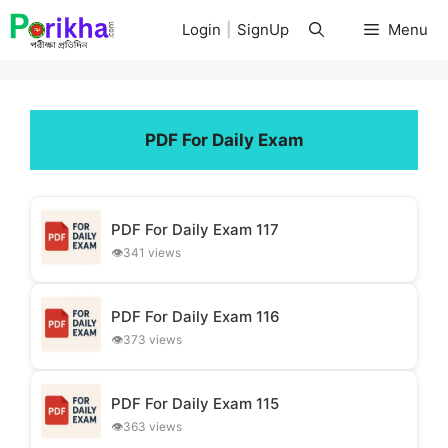
Skip
Login
|
SignUp
Menu
to
content
PDF For Daily Exam
PDF For Daily Exam 117
341 views
PDF For Daily Exam 116
373 views
PDF For Daily Exam 115
363 views