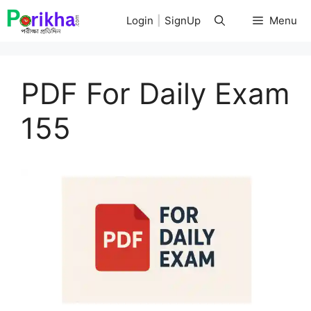
Skip
Login
|
SignUp
Menu
to
content
PDF For Daily Exam
155