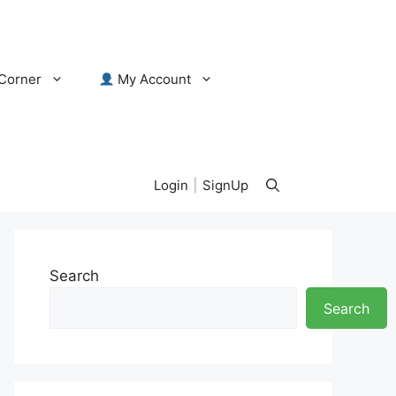
Corner
My Account
Login
|
SignUp
Search
Search