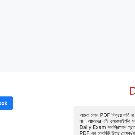
D
ook
আমরা কোন PDF বিক্রয় করি না ব
না। আমাদের এই ওয়েবসাইটের সক
Daily Exam সাবস্ক্রিপশন গ্র
PDF এর ক্রেডিট উহার লেখক/প