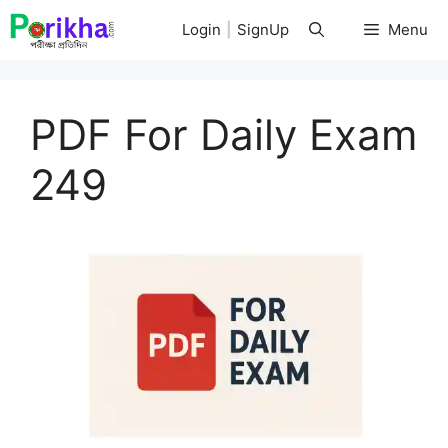
Skip
Login
|
SignUp
Menu
to
content
PDF For Daily Exam
249