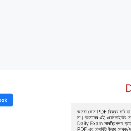
D
ook
আমরা কোন PDF বিক্রয় করি না ব
না। আমাদের এই ওয়েবসাইটের সক
Daily Exam সাবস্ক্রিপশন গ্র
PDF এর ক্রেডিট উহার লেখক/প