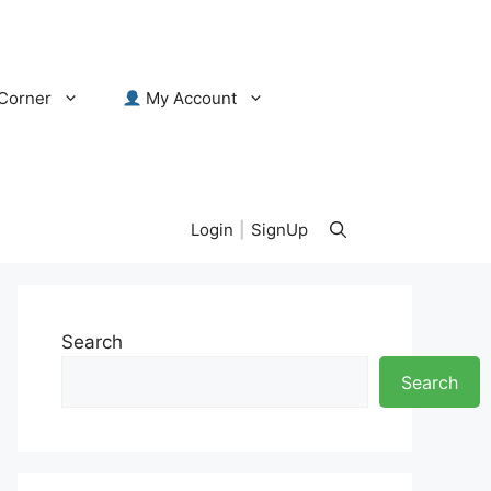
Corner
My Account
Login
|
SignUp
Search
Search