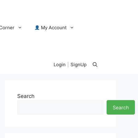
Corner
My Account
Login
|
SignUp
Search
Search