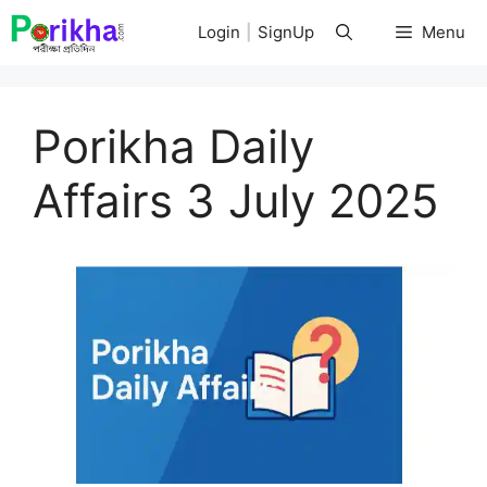
Skip
Login
|
SignUp
Menu
to
content
Porikha Daily
Affairs 3 July 2025