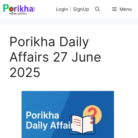
Skip
Login
|
SignUp
Menu
to
content
Porikha Daily
Affairs 27 June
2025