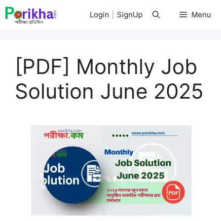
Skip
Login
|
SignUp
Menu
to
content
[PDF] Monthly Job
Solution June 2025