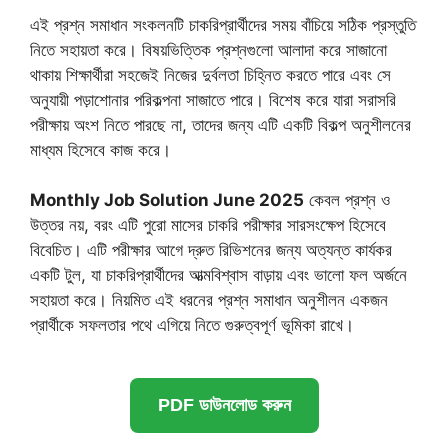
এই প্রশ্ন সমাধান সংকলনটি চাকরিপ্রার্থীদের সময় বাঁচিয়ে সঠিক প্রস্তুতি
নিতে সহায়তা করে। বিষয়ভিত্তিক প্রশ্নগুলো আলাদা করে সাজানো
থাকায় শিক্ষার্থীরা সহজেই নিজের দুর্বলতা চিহ্নিত করতে পারে এবং সে
অনুযায়ী পড়াশোনার পরিকল্পনা সাজাতে পারে। বিশেষ করে যারা সরাসরি
পরীক্ষায় অংশ নিতে পারছে না, তাদের জন্য এটি একটি বিকল্প অনুশীলনের
মাধ্যম হিসেবে কাজ করে।
Monthly Job Solution June 2025
কেবল প্রশ্ন ও
উত্তর নয়, বরং এটি পুরো মাসের চাকরি পরীক্ষার সারসংক্ষেপ হিসেবে
বিবেচিত। এটি পরীক্ষার আগে দ্রুত রিভিশনের জন্য অত্যন্ত কার্যকর
একটি টুল, যা চাকরিপ্রার্থীদের আত্মবিশ্বাস বাড়ায় এবং ভালো ফল অর্জনে
সহায়তা করে। নিয়মিত এই ধরনের প্রশ্ন সমাধান অনুশীলন একজন
প্রার্থীকে সফলতার পথে এগিয়ে নিতে গুরুত্বপূর্ণ ভূমিকা রাখে।
PDF ডাউনলোড করুন