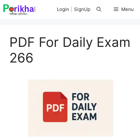
Skip
Login
|
SignUp
Menu
to
content
PDF For Daily Exam
266