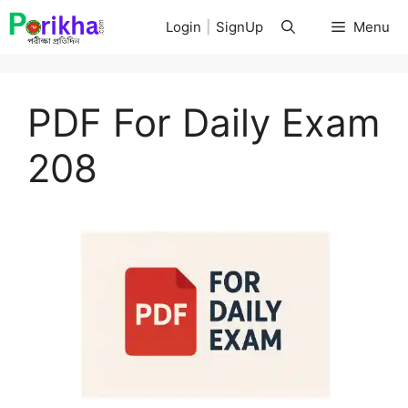
Skip
Login
|
SignUp
Menu
to
content
PDF For Daily Exam
208