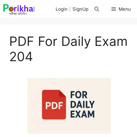
Skip
Login
|
SignUp
Menu
to
content
PDF For Daily Exam
204