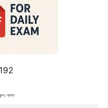
 192
ুল২ প্রশ্ন