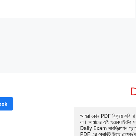
D
ook
আমরা কোন PDF বিক্রয় করি না ব
না। আমাদের এই ওয়েবসাইটের সক
Daily Exam সাবস্ক্রিপশন গ্র
PDF এর ক্রেডিট উহার লেখক/প