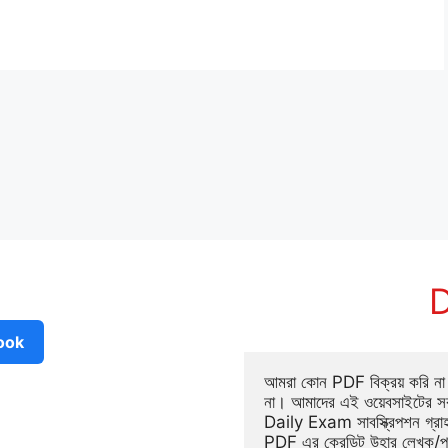
D
ook
আমরা কোন PDF বিক্রয় করি না ব
না। আমাদের এই ওয়েবসাইটের সক
Daily Exam সাবস্ক্রিপশন গ্র
PDF এর ক্রেডিট উহার লেখক/প