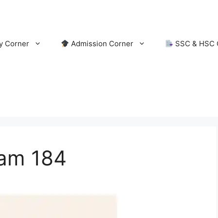
y Corner
Admission Corner
SSC & HSC 
xam 184