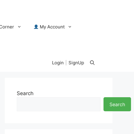
Corner
My Account
Login
|
SignUp
Search
Search