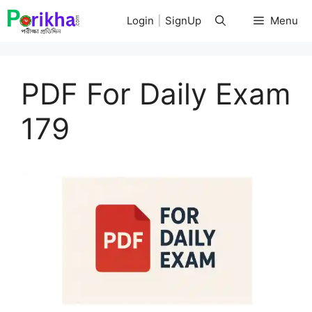
Skip
Login
|
SignUp
Menu
to
content
PDF For Daily Exam
179