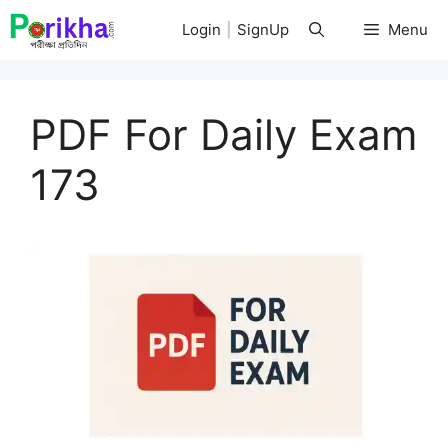
Skip
Login
|
SignUp
Menu
to
content
PDF For Daily Exam
173