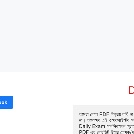
D
ook
আমরা কোন PDF বিক্রয় করি না ব
না। আমাদের এই ওয়েবসাইটের সক
Daily Exam সাবস্ক্রিপশন গ্র
PDF এর ক্রেডিট উহার লেখক/প