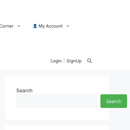
Corner
My Account
Login
|
SignUp
Search
Search