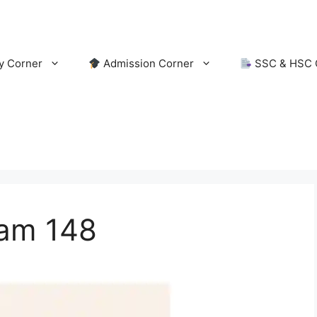
y Corner
Admission Corner
SSC & HSC 
xam 148