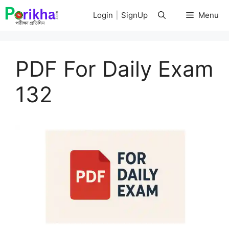
Skip
Login
|
SignUp
Menu
to
content
PDF For Daily Exam
132