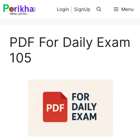
Skip
Login
|
SignUp
Menu
to
content
PDF For Daily Exam
105