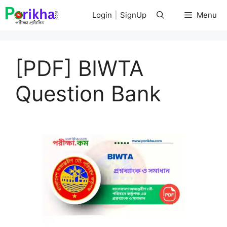
Skip
Login
|
SignUp
Menu
to
content
[PDF] BIWTA
Question Bank