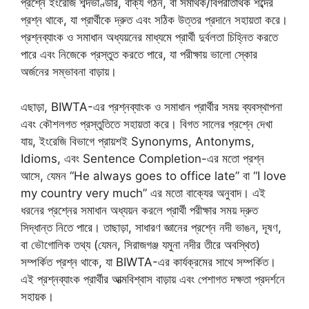
প্রশ্নে ইংরেজি শব্দভাণ্ডার, বাক্য গঠন, বা সমার্থক/বিপরীতার্থক শব্দের
প্রশ্ন থাকে, যা প্রার্থীকে দ্রুত এবং সঠিক উত্তর প্রদানে সহায়তা করে।
প্রশ্নব্যাংক ও সমাধান অধ্যয়নের মাধ্যমে প্রার্থী দুর্বলতা চিহ্নিত করতে
পারে এবং নিজেকে প্রস্তুত করতে পারে, যা পরীক্ষায় ভালো স্কোর
অর্জনের সম্ভাবনা বাড়ায়।
এছাড়া, BIWTA-এর প্রশ্নব্যাংক ও সমাধান প্রার্থীর সময় ব্যবস্থাপনা
এবং কৌশলগত প্রস্তুতিতে সহায়তা করে। বিগত সালের প্রশ্নে দেখা
যায়, ইংরেজি বিভাগে প্রায়শই Synonyms, Antonyms,
Idioms, এবং Sentence Completion-এর মতো প্রশ্ন
আসে, যেমন “He always goes to office late” বা “I love
my country very much” এর মতো বাক্যের অনুবাদ। এই
ধরনের প্রশ্নের সমাধান অধ্যয়ন করলে প্রার্থী পরীক্ষার সময় দ্রুত
সিদ্ধান্ত নিতে পারে। তাছাড়া, সাধারণ জ্ঞানের প্রশ্নে নদী ভাঙন, দূষণ,
বা ভৌগোলিক তথ্য (যেমন, সিরাজগঞ্জ যমুনা নদীর তীরে অবস্থিত)
সম্পর্কিত প্রশ্ন থাকে, যা BIWTA-এর কার্যক্রমের সাথে সম্পর্কিত।
এই প্রশ্নব্যাংক প্রার্থীর আত্মবিশ্বাস বাড়ায় এবং পেশাগত দক্ষতা প্রদর্শনে
সহায়ক।