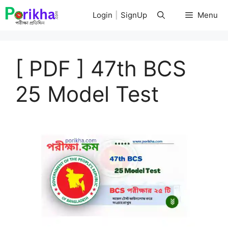
Skip
Login
|
SignUp
Menu
to
content
[ PDF ] 47th BCS
25 Model Test