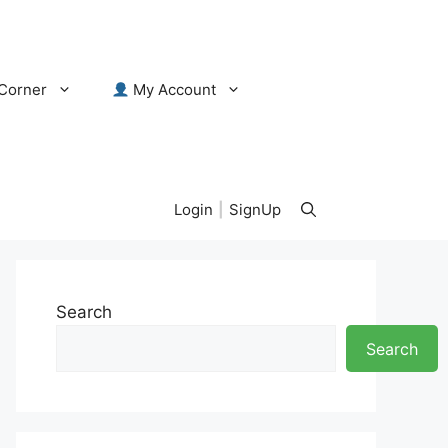
Corner
My Account
Login
|
SignUp
Search
Search