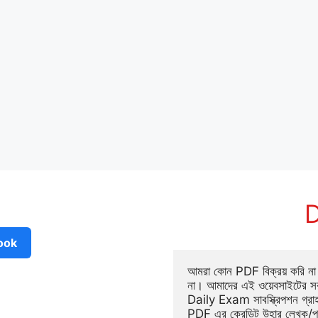
D
ook
আমরা কোন PDF বিক্রয় করি না ব
না। আমাদের এই ওয়েবসাইটের সক
Daily Exam সাবস্ক্রিপশন গ্র
PDF এর ক্রেডিট উহার লেখক/প