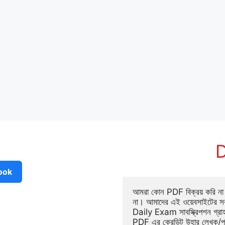
D
ook
আমরা কোন PDF বিক্রয় করি না ব
না। আমাদের এই ওয়েবসাইটের সক
Daily Exam সাবস্ক্রিপশন গ্র
PDF এর ক্রেডিট উহার লেখক/প