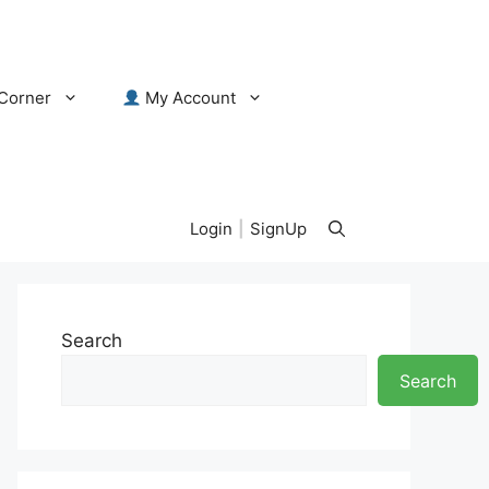
Corner
My Account
Login
|
SignUp
Search
Search