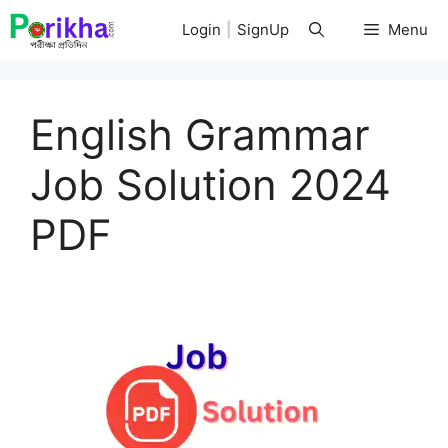
Skip
Login
|
SignUp
Menu
to
content
English Grammar
Job Solution 2024
PDF