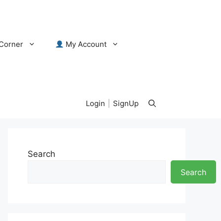
Corner
My Account
Login
|
SignUp
Search
Search