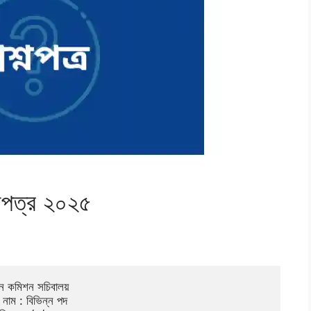
্নপত্র ২০২৫
াচন কমিশন সচিবালয়
 নাম : বিভিন্ন পদ