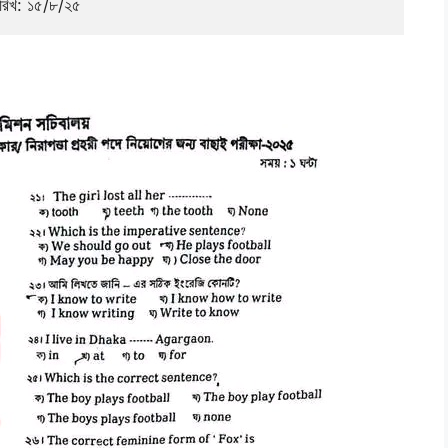
ারিখ: ১৫/৮/২৫