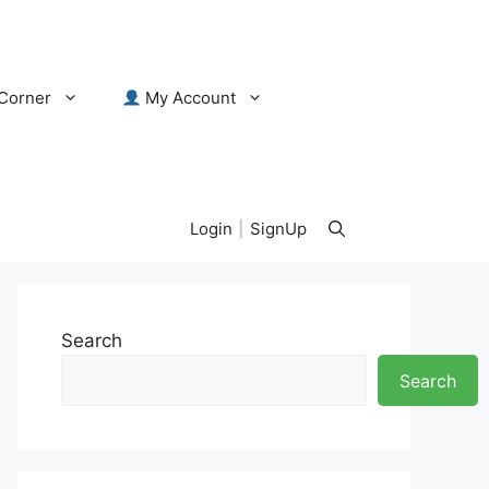
Corner
My Account
Login
|
SignUp
Search
Search