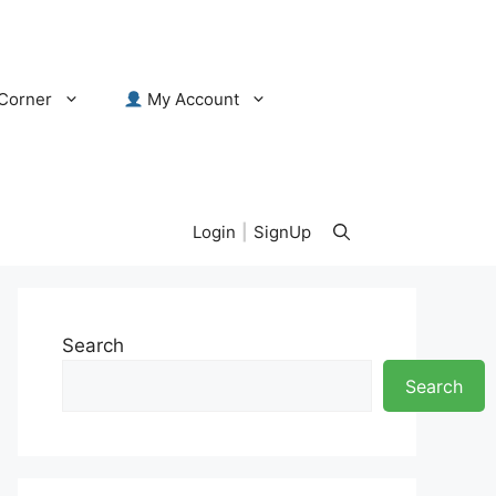
Corner
My Account
Login
|
SignUp
Search
Search