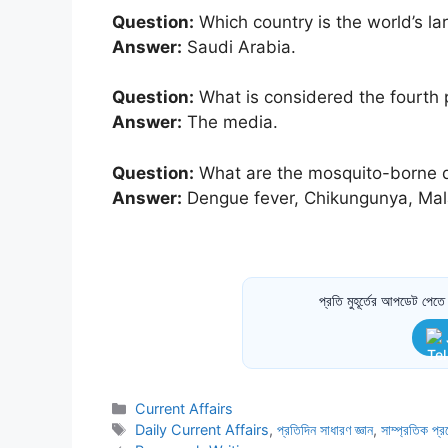
Question:
Which country is the world’s lar
Answer:
Saudi Arabia.
Question:
What is considered the fourth pi
Answer:
The media.
Question:
What are the mosquito-borne 
Answer:
Dengue fever, Chikungunya, Malari
প্রতি মুহূর্তের আপডেট পে
Categories
Current Affairs
Tags
Daily Current Affairs
,
প্রতিদিন সাধারণ জ্ঞান
,
সাম্প্রতিক প্