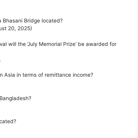
a Bhasani Bridge located?
ust 20, 2025)
ival will the ‘July Memorial Prize’ be awarded for
.
n Asia in terms of remittance income?
 Bangladesh?
ocated?