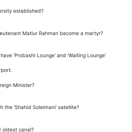
sity established?
Lieutenant Matiur Rahman become a martyr?
 have ‘Probashi Lounge’ and ‘Waiting Lounge’
rport.
reign Minister?
 the ‘Shahid Soleimani’ satellite?
d oldest canal?