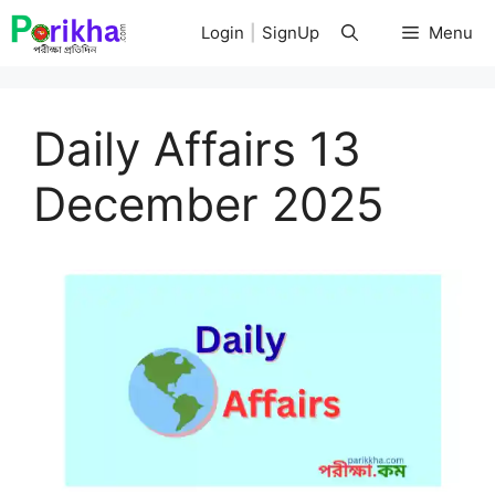
Skip
Login
|
SignUp
Menu
to
content
Daily Affairs 13
December 2025