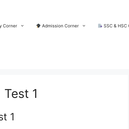
y Corner
Admission Corner
SSC & HSC 
 Test 1
t 1