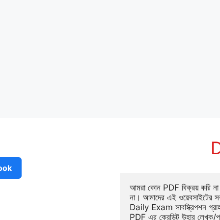
D
ook
আমরা কোন PDF বিক্রয় করি না ব
না। আমাদের এই ওয়েবসাইটের সক
Daily Exam সাবস্ক্রিপশন গ্র
PDF এর ক্রেডিট উহার লেখক/প