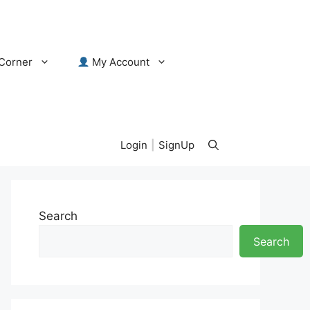
Corner
My Account
Login
|
SignUp
Search
Search