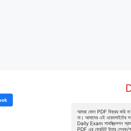
D
ook
আমরা কোন PDF বিক্রয় করি না ব
না। আমাদের এই ওয়েবসাইটের সক
Daily Exam সাবস্ক্রিপশন গ্র
PDF এর ক্রেডিট উহার লেখক/প