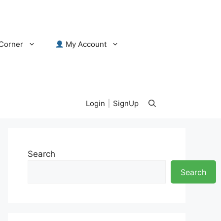
Corner
My Account
Login
|
SignUp
Search
Search